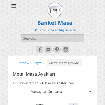
Banket Masa
Otel Cafe Restoran Düğün Salonu
Search
for:
Facebook
Email
Pinterest
Instagram
Home
»
Sayfa
»
Metal Masa Ayakları
Metal Masa Ayakları
199 sonuçtan 145-160 arası gösteriliyor