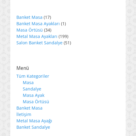
17
Banket Masa
17
ürün
1
Banket Masa Ayakları
1
34
ürün
Masa Örtüsü
34
ürün
199
Metal Masa Ayakları
199
ürün
51
Salon Banket Sandalye
51
ürün
Menü
Tüm Kategoriler
Masa
Sandalye
Masa Ayak
Masa Örtüsü
Banket Masa
İletişim
Metal Masa Ayağı
Banket Sandalye