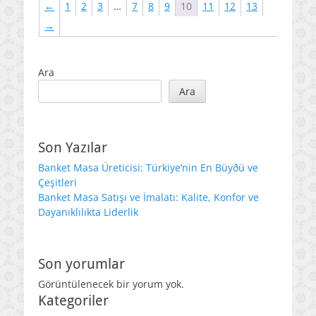
←
1
2
3
…
7
8
9
10
11
12
13
→
Ara
Ara
Son Yazılar
Banket Masa Üreticisi: Türkiye’nin En Büyðü ve
Çeşitleri
Banket Masa Satışı ve İmalatı: Kalite, Konfor ve
Dayanıklılıkta Liderlik
Son yorumlar
Görüntülenecek bir yorum yok.
Kategoriler