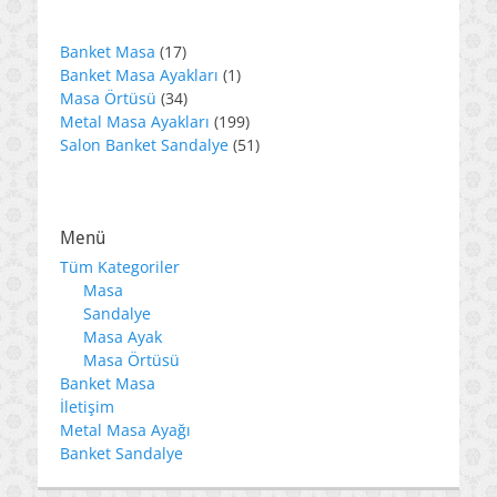
17
Banket Masa
17
ürün
1
Banket Masa Ayakları
1
34
ürün
Masa Örtüsü
34
ürün
199
Metal Masa Ayakları
199
ürün
51
Salon Banket Sandalye
51
ürün
Menü
Tüm Kategoriler
Masa
Sandalye
Masa Ayak
Masa Örtüsü
Banket Masa
İletişim
Metal Masa Ayağı
Banket Sandalye