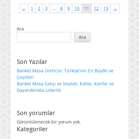
←
1
2
3
…
8
9
10
11
12
13
→
Ara
Ara
Son Yazılar
Banket Masa Üreticisi: Türkiye’nin En Büyðü ve
Çeşitleri
Banket Masa Satışı ve İmalatı: Kalite, Konfor ve
Dayanıklılıkta Liderlik
Son yorumlar
Görüntülenecek bir yorum yok.
Kategoriler