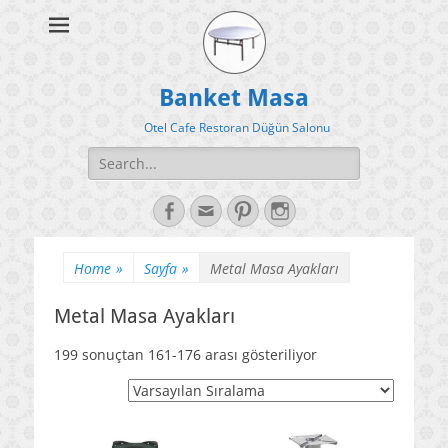
Banket Masa
Otel Cafe Restoran Düğün Salonu
Search
for:
Facebook
Email
Pinterest
Instagram
Home
»
Sayfa
»
Metal Masa Ayakları
Metal Masa Ayakları
199 sonuçtan 161-176 arası gösteriliyor