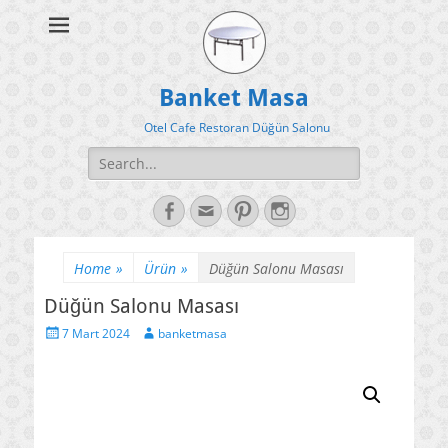
Banket Masa
Otel Cafe Restoran Düğün Salonu
Search
for:
Facebook
Email
Pinterest
Instagram
Home
»
Ürün
»
Düğün Salonu Masası
Düğün Salonu Masası
Posted
Author
7 Mart 2024
banketmasa
on