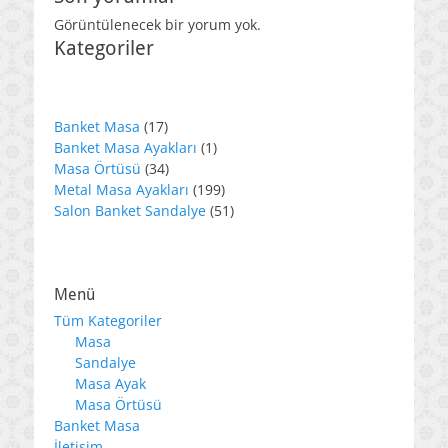
Görüntülenecek bir yorum yok.
Kategoriler
17
Banket Masa
17
ürün
1
Banket Masa Ayakları
1
34
ürün
Masa Örtüsü
34
ürün
199
Metal Masa Ayakları
199
ürün
51
Salon Banket Sandalye
51
ürün
Menü
Tüm Kategoriler
Masa
Sandalye
Masa Ayak
Masa Örtüsü
Banket Masa
İletişim