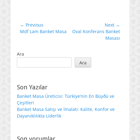
Yazı
← Previous
Next →
Previous
Next
Mdf Lam Banket Masa
Oval Konferans Banket
gezinmesi
post:
post:
Masası
Ara
Ara
Son Yazılar
Banket Masa Üreticisi: Türkiye’nin En Büyðü ve
Çeşitleri
Banket Masa Satışı ve İmalatı: Kalite, Konfor ve
Dayanıklılıkta Liderlik
Son yorumlar