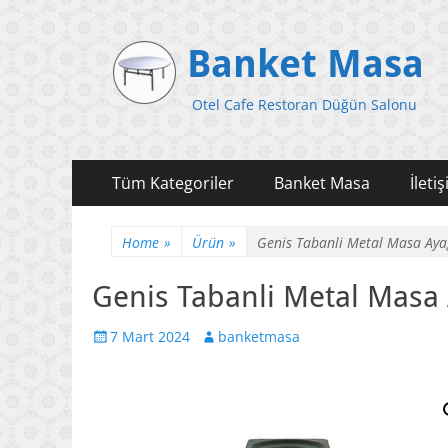
Banket Masa
Otel Cafe Restoran Düğün Salonu
Primary
Skip
Tüm Kategoriler
Banket Masa
İleti
to
Menu
content
Home
»
Ürün
»
Genis Tabanli Metal Masa Aya
Genis Tabanli Metal Masa
Posted
Author
7 Mart 2024
banketmasa
on