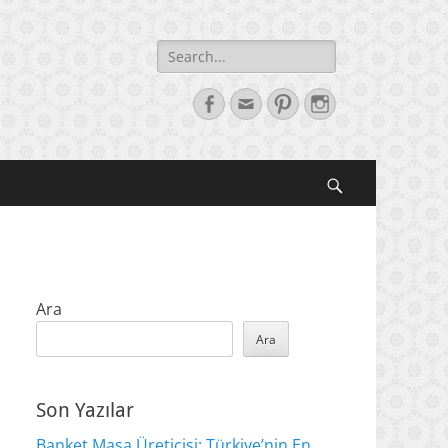
Search
for:
Facebook
Email
Pinterest
Instagram
Search
Ara
Ara
Son Yazılar
Banket Masa Üreticisi: Türkiye’nin En