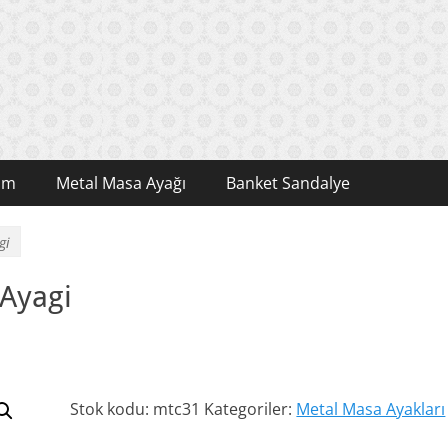
şim
Metal Masa Ayağı
Banket Sandalye
gi
 Ayagi
Stok kodu:
mtc31
Kategoriler:
Metal Masa Ayakları