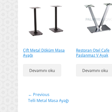
Çift Metal Döküm Masa
Restoran Otel Cafe
Ayağı
Paslanmaz V Ayak
Devamını oku
Devamını oku
Yazı
← Previous
Previous
Telli Metal Masa Ayağı
gezinmesi
post: