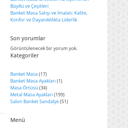
Büyðü ve Çeşitleri
Banket Masa Satışı ve İmalatı: Kalite,
Konfor ve Dayanıklılıkta Liderlik
Son yorumlar
Görüntülenecek bir yorum yok.
Kategoriler
17
Banket Masa
17
ürün
1
Banket Masa Ayakları
1
34
ürün
Masa Örtüsü
34
ürün
199
Metal Masa Ayakları
199
ürün
51
Salon Banket Sandalye
51
ürün
Menü