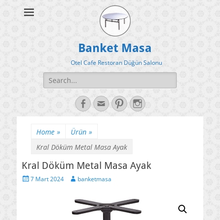
Banket Masa
Otel Cafe Restoran Düğün Salonu
Search
for:
Facebook
Email
Pinterest
Instagram
Home
»
Ürün
»
Kral Döküm Metal Masa Ayak
Kral Döküm Metal Masa Ayak
Posted
Author
7 Mart 2024
banketmasa
on