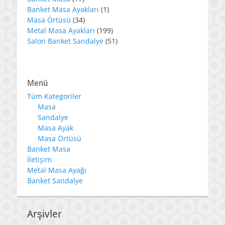
ürün
1
Banket Masa Ayakları
1
34
ürün
Masa Örtüsü
34
ürün
199
Metal Masa Ayakları
199
ürün
51
Salon Banket Sandalye
51
ürün
Menü
Tüm Kategoriler
Masa
Sandalye
Masa Ayak
Masa Örtüsü
Banket Masa
İletişim
Metal Masa Ayağı
Banket Sandalye
Arşivler