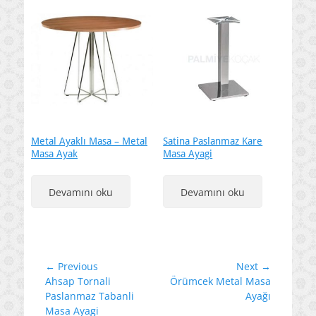
Metal Ayaklı Masa – Metal
Satina Paslanmaz Kare
Masa Ayak
Masa Ayagi
Devamını oku
Devamını oku
Yazı
← Previous
Next →
Previous
Next
Ahsap Tornali
Örümcek Metal Masa
gezinmesi
post:
post:
Paslanmaz Tabanli
Ayağı
Masa Ayagi