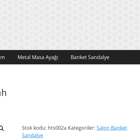
şim
Metal Masa Ayağı
Banket Sandalye
ah
Stok kodu:
hts002a
Kategoriler:
Salon Banket
Sandalye