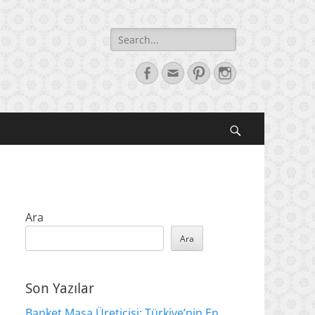
Search
for:
Facebook
Email
Pinterest
Instagram
Search
Ara
Ara
Son Yazılar
Banket Masa Üreticisi: Türkiye’nin En