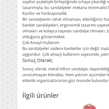
siyahın asaletiyle birleştiğinde ortaya çıkardığı es
tasarımıyla, bu sandalyeler mekana minimalist b
Konfor ve Fonksiyonellik
Bir sandalyenin rahat olmaması, etkinliğinizi 
banket sandalyeleri, ergonomik tasarımı sayesind
olmaları ve kolayca taşınan sandalye olmaları, 
olduğunu göstermekte.
Çok Amaçlı Kullanım
Bu sandalyeler sadece banketler için değil, topla
uygundur. Çok amaçlı kullanımı sayesinde, yatırım
Sonuç Olarak;
Sonuç olarak, metal hilton sandalye, dayanıklılığı,
unutulmayan kılmakta. Hem yatırım açısından kar
etkinlik organizatörünün göz önünde bulundurm
İlgili ürünler