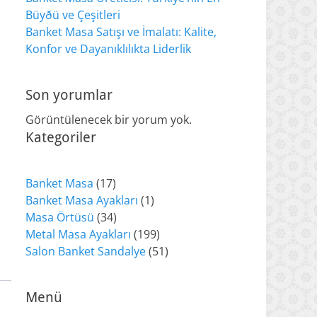
Büyðü ve Çeşitleri
Banket Masa Satışı ve İmalatı: Kalite,
Konfor ve Dayanıklılıkta Liderlik
Son yorumlar
Görüntülenecek bir yorum yok.
Kategoriler
17
Banket Masa
17
ürün
1
Banket Masa Ayakları
1
34
ürün
Masa Örtüsü
34
ürün
199
Metal Masa Ayakları
199
ürün
51
Salon Banket Sandalye
51
ürün
Menü