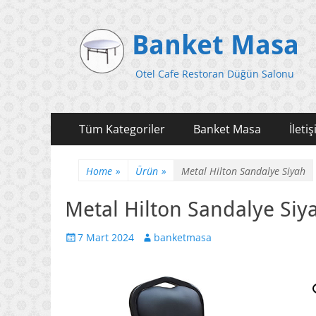
Banket Masa
Otel Cafe Restoran Düğün Salonu
Primary
Skip
Tüm Kategoriler
Banket Masa
İleti
to
Menu
content
Home
»
Ürün
»
Metal Hilton Sandalye Siyah
Metal Hilton Sandalye Siy
Posted
Author
7 Mart 2024
banketmasa
on