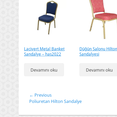
Lacivert Metal Banket
Düğün Salonu Hilto
Sandalye – has2022
Sandalyesi
Devamını oku
Devamını oku
Yazı
← Previous
Previous
Poliuretan Hilton Sandalye
gezinmesi
post: