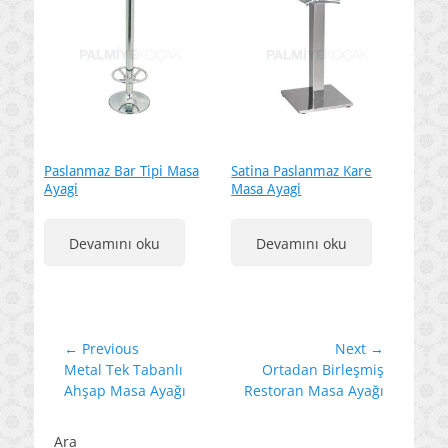
Paslanmaz Bar Tipi Masa
Satina Paslanmaz Kare
Ayagi
Masa Ayagi
Devamını oku
Devamını oku
Yazı
← Previous
Next →
Previous
Next
Metal Tek Tabanlı
Ortadan Birleşmiş
gezinmesi
post:
post:
Ahşap Masa Ayağı
Restoran Masa Ayağı
Ara