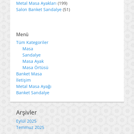
ürün
199
Metal Masa Ayakları
199
ürün
51
Salon Banket Sandalye
51
ürün
Menü
Tüm Kategoriler
Masa
Sandalye
Masa Ayak
Masa Örtüsü
Banket Masa
İletişim
Metal Masa Ayağı
Banket Sandalye
Arşivler
Eylül 2025
Temmuz 2025