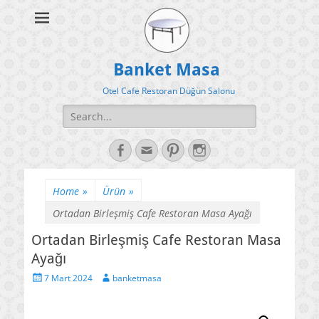
Banket Masa
Otel Cafe Restoran Düğün Salonu
Search
for:
Facebook
Email
Pinterest
Instagram
Home
»
Ürün
»
Ortadan Birleşmiş Cafe Restoran Masa Ayağı
Ortadan Birleşmiş Cafe Restoran Masa
Ayağı
Posted
Author
7 Mart 2024
banketmasa
on