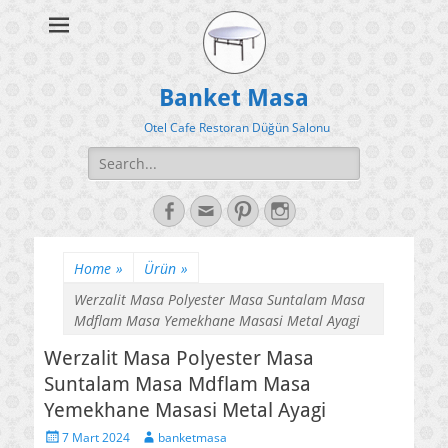
Banket Masa
Otel Cafe Restoran Düğün Salonu
Search
for:
Facebook
Email
Pinterest
Instagram
Home
»
Ürün
»
Werzalit Masa Polyester Masa Suntalam Masa
Mdflam Masa Yemekhane Masasi Metal Ayagi
Werzalit Masa Polyester Masa
Suntalam Masa Mdflam Masa
Yemekhane Masasi Metal Ayagi
Posted
Author
7 Mart 2024
banketmasa