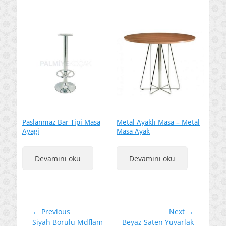
Paslanmaz Bar Tipi Masa
Metal Ayaklı Masa – Metal
Ayagi
Masa Ayak
Devamını oku
Devamını oku
Yazı
← Previous
Next →
Previous
Next
Siyah Borulu Mdflam
Beyaz Saten Yuvarlak
gezinmesi