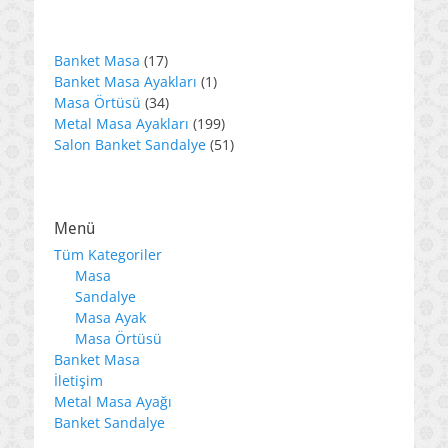
17
Banket Masa
17
ürün
1
Banket Masa Ayakları
1
34
ürün
Masa Örtüsü
34
ürün
199
Metal Masa Ayakları
199
ürün
51
Salon Banket Sandalye
51
ürün
Menü
Tüm Kategoriler
Masa
Sandalye
Masa Ayak
Masa Örtüsü
Banket Masa
İletişim
Metal Masa Ayağı
Banket Sandalye