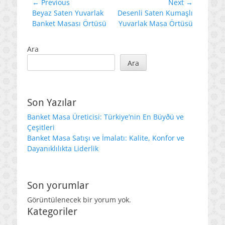
Yazı
← Previous
Next →
Previous
Next
Beyaz Saten Yuvarlak
Desenli Saten Kumaşlı
gezinmesi
post:
post:
Banket Masası Örtüsü
Yuvarlak Masa Örtüsü
Ara
Ara
Son Yazılar
Banket Masa Üreticisi: Türkiye’nin En Büyðü ve
Çeşitleri
Banket Masa Satışı ve İmalatı: Kalite, Konfor ve
Dayanıklılıkta Liderlik
Son yorumlar
Görüntülenecek bir yorum yok.
Kategoriler