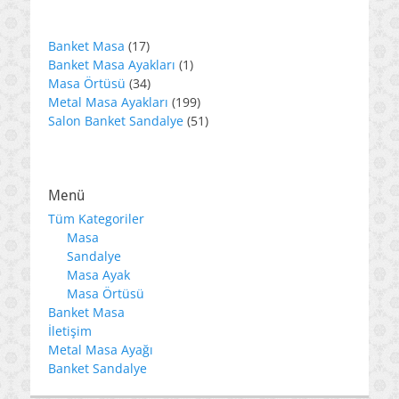
17
Banket Masa
17
ürün
1
Banket Masa Ayakları
1
34
ürün
Masa Örtüsü
34
ürün
199
Metal Masa Ayakları
199
ürün
51
Salon Banket Sandalye
51
ürün
Menü
Tüm Kategoriler
Masa
Sandalye
Masa Ayak
Masa Örtüsü
Banket Masa
İletişim
Metal Masa Ayağı
Banket Sandalye