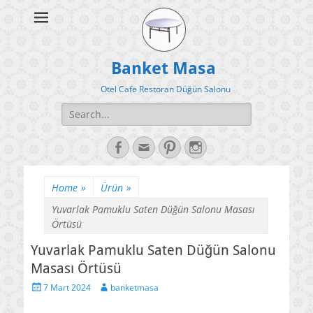
Banket Masa
Otel Cafe Restoran Düğün Salonu
Search
for:
Facebook
Email
Pinterest
Instagram
Home
»
Ürün
»
Yuvarlak Pamuklu Saten Düğün Salonu Masası
Örtüsü
Yuvarlak Pamuklu Saten Düğün Salonu
Masası Örtüsü
Posted
Author
7 Mart 2024
banketmasa
on