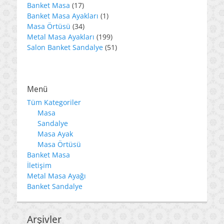
17
Banket Masa
17
ürün
1
Banket Masa Ayakları
1
34
ürün
Masa Örtüsü
34
ürün
199
Metal Masa Ayakları
199
ürün
51
Salon Banket Sandalye
51
ürün
Menü
Tüm Kategoriler
Masa
Sandalye
Masa Ayak
Masa Örtüsü
Banket Masa
İletişim
Metal Masa Ayağı
Banket Sandalye
Arşivler