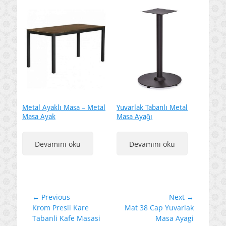
Metal Ayaklı Masa – Metal
Yuvarlak Tabanlı Metal
Masa Ayak
Masa Ayağı
Devamını oku
Devamını oku
Yazı
← Previous
Next →
Previous
Next
Krom Presli Kare
Mat 38 Cap Yuvarlak
gezinmesi
post:
post:
Tabanli Kafe Masasi
Masa Ayagi