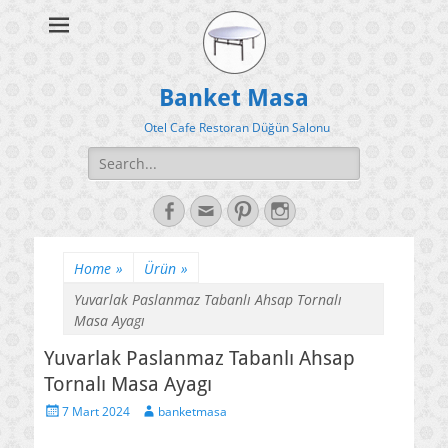
Banket Masa
Otel Cafe Restoran Düğün Salonu
Search
for:
Facebook
Email
Pinterest
Instagram
Home
»
Ürün
»
Yuvarlak Paslanmaz Tabanlı Ahsap Tornalı
Masa Ayagı
Yuvarlak Paslanmaz Tabanlı Ahsap
Tornalı Masa Ayagı
Posted
Author
7 Mart 2024
banketmasa
on