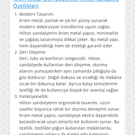
Özellikleri;
Modern Tasarım:
Krom metal, parlak ve şık bir yüzey sunarak
modern dekorasyon trendlerine uyum sağlar.
Hilton sandalyenin krom metal yapısı, minimalist
ve çağdaş tasarımıyla dikkat çeker. Bu metal yapı,
hem dayanıklılığı hem de estetiği garanti eder.
Deri Döşeme:
Deri, lüks ve konforun simgesidir. Hilton
sandalyede kullanılan deri döşeme, oturma
alanını yumuşatırken aynı zamanda şıklığıyla da
göz doldurur. Doğal dokusu ve sıcaklığı ile mekâna
sıcak bir dokunuş katar. Ayrıca kolay temizlenme
özelliği ile de kullanıcıya büyük bir avantaj sağlar.
Fonksiyonellik:
Hilton sandalyenin ergonomik tasarımı, uzun
saatler boyunca rahat bir oturma deneyimi sunar.
Krom metal yapısı, sandalyeye ekstra dayanıklılık
kazandırarak uzun ömürlü bir kullanım sunar. Bu
özellik, özellikle yoğun kullanılan mekânlarda,
sandalyenin yıllarca ilk günkü gibi kalmasını