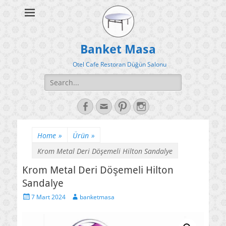
Banket Masa
Otel Cafe Restoran Düğün Salonu
Search
for:
Facebook
Email
Pinterest
Instagram
Home
»
Ürün
»
Krom Metal Deri Döşemeli Hilton Sandalye
Krom Metal Deri Döşemeli Hilton
Sandalye
Posted
Author
7 Mart 2024
banketmasa
on