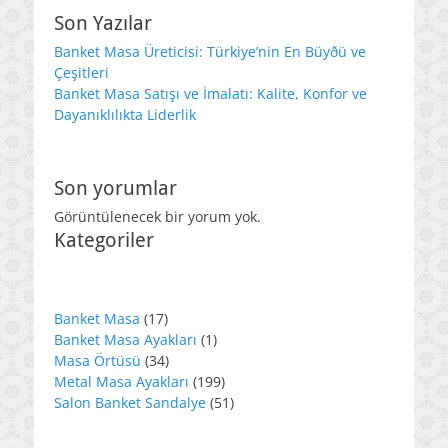
Son Yazılar
Banket Masa Üreticisi: Türkiye’nin En Büyðü ve
Çeşitleri
Banket Masa Satışı ve İmalatı: Kalite, Konfor ve
Dayanıklılıkta Liderlik
Son yorumlar
Görüntülenecek bir yorum yok.
Kategoriler
17
Banket Masa
17
ürün
1
Banket Masa Ayakları
1
34
ürün
Masa Örtüsü
34
ürün
199
Metal Masa Ayakları
199
ürün
51
Salon Banket Sandalye
51
ürün