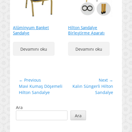
Alüminyum Banket
Hilton Sandalye
Sandalye
Birleştirme Aparatı
Devamını oku
Devamını oku
Yazı
← Previous
Next →
Previous
Next
Mavi Kumaş Döşemeli
Kalın Süngerli Hilton
gezinmesi
post:
post:
Hilton Sandalye
Sandalye
Ara
Ara