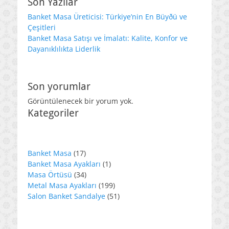
Son Yazılar
Banket Masa Üreticisi: Türkiye’nin En Büyðü ve
Çeşitleri
Banket Masa Satışı ve İmalatı: Kalite, Konfor ve
Dayanıklılıkta Liderlik
Son yorumlar
Görüntülenecek bir yorum yok.
Kategoriler
17
Banket Masa
17
ürün
1
Banket Masa Ayakları
1
34
ürün
Masa Örtüsü
34
ürün
199
Metal Masa Ayakları
199
ürün
51
Salon Banket Sandalye
51
ürün