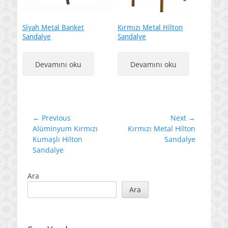
Siyah Metal Banket
Kırmızı Metal Hilton
Sandalye
Sandalye
Devamını oku
Devamını oku
Yazı
← Previous
Next →
Previous
Next
Alüminyum Kırmızı
Kırmızı Metal Hilton
gezinmesi
post:
post:
Kumaşlı Hilton
Sandalye
Sandalye
Ara
Ara