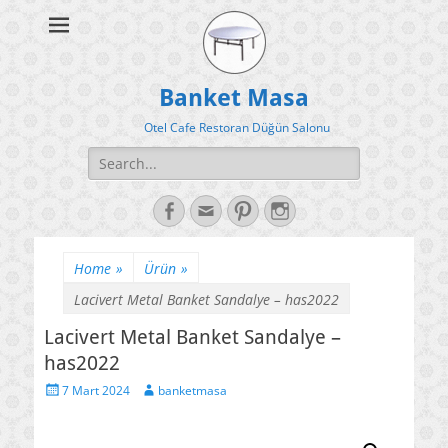
Banket Masa
Otel Cafe Restoran Düğün Salonu
Search
for:
Facebook
Email
Pinterest
Instagram
Home
»
Ürün
»
Lacivert Metal Banket Sandalye – has2022
Lacivert Metal Banket Sandalye –
has2022
Posted
Author
7 Mart 2024
banketmasa
on